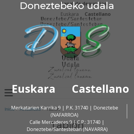
Doneztebeko udala
Doneztebeko udala
Ir al contenido
Canal de denuncias
Euskara
Castellano
Euskara
Castellano
Buscar:
Merkatarien Karrika 9 | P.K. 31740 | Doneztebe
Inicio
>
Actualidad
>
Tablón
(NAFARROA)
Calle Mercaderes 9 | C.P.: 31740 |
Tablón
Doneztebe/Santesteban (NAVARRA)