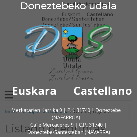
Doneztebeko udala
Doneztebeko udala
Ir al contenido
Canal de denuncias
Euskara
Castellano
Euskara
Castellano
Buscar:
Merkatarien Karrika 9 | P.K. 31740 | Doneztebe
Inicio
>
Participación ciudadana
>
Listado preguntas
(NAFARROA)
Calle Mercaderes 9 | C.P.: 31740 |
Listado preguntas
Doneztebe/Santesteban (NAVARRA)