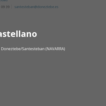
5 09 39
santesteban@doneztebe.es
astellano
0 | Doneztebe/Santesteban (NAVARRA)