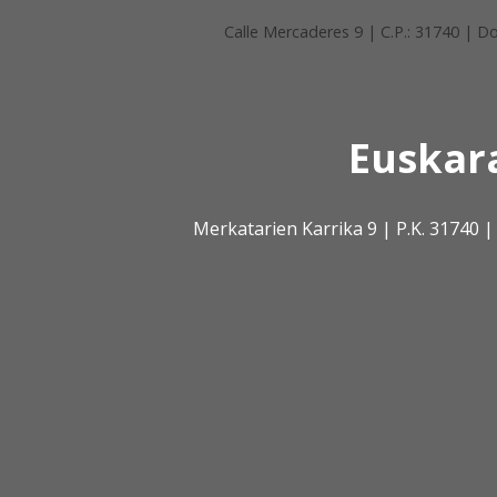
Calle Mercaderes 9 | C.P.: 31740 |
Euskar
Merkatarien Karrika 9 | P.K. 31740