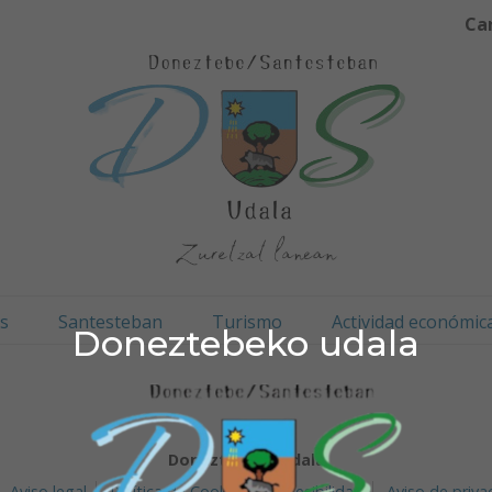
Ca
os
Santesteban
Turismo
Actividad económic
Doneztebeko udala
Doneztebeko udala
Aviso legal
Política de Cookies
Accesibilidad
Aviso de priva