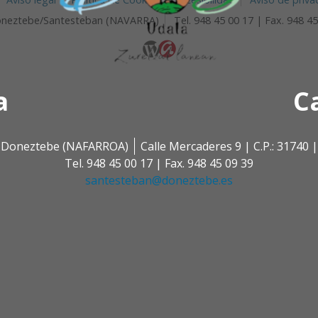
 Doneztebe/Santesteban (NAVARRA)
Tel. 948 45 00 17 | Fax. 948 4
a
C
 | Doneztebe (NAFARROA)
Calle Mercaderes 9 | C.P.: 3174
Tel. 948 45 00 17 | Fax. 948 45 09 39
santesteban@doneztebe.es