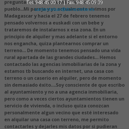
pregunta relacionada con la vivienda en el
Tel. 948 45 00 17 | Fax. 948 45 09 39
pueblo...Mi pareja y yo actualmente vivimos por
santesteban@doneztebe.es
Madagascar y hacia el 27 de febrero tenemos
pensado volvernos a euskadi con un bebe y
trataremos de instalarnos x esa zona. En un
principio de alquiler y mas adelante si el entorno
nos engancha, quiza plantearnos comprar un
terreno… De momento tenemos pensado una vida
rural apartada de las grandes ciudades… Hemos
contactado las agencias inmobiliarias de la zona y
estamos tb buscando en internet, una casa con
terreno o un caserio en alquiler, pero de momento
sin demasiado éxito….Soy consciente de que escribo
al ayuntamiento y no a una agencia inmobiliaria,
pero como a veces ciertos ayuntamientos tienen un
servicio de vivienda, o incluso quiza conozcan
personalmente algun vecino que esté interesado
en alquilar una casa con terreno, me permito
contactarles y dejarles mis datos por si pudieran