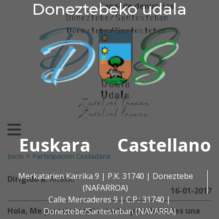
Doneztebeko udala
Doneztebeko udala
Ir al contenido
Canal de denuncias
Euskara
Castellano
Buscar:
Inicio
>
Participación Ciudadana
Merkatarien Karrika 9 | P.K. 31740 | Doneztebe
Dirigido a:
Alcalde
(NAFARROA)
16-01-2017
Calle Mercaderes 9 | C.P.: 31740 |
Hola, Me permito contactarles para hacerles una
Doneztebe/Santesteban (NAVARRA)