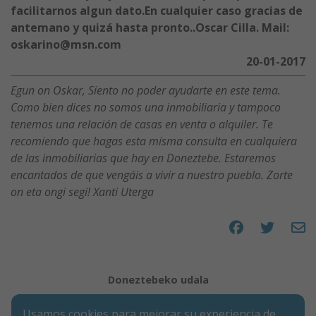
facilitarnos algun dato.En cualquier caso gracias de
antemano y quizá hasta pronto..Oscar Cilla. Mail:
oskarino@msn.com
20-01-2017
Egun on Oskar, Siento no poder ayudarte en este tema.
Como bien dices no somos una inmobiliaria y tampoco
tenemos una relación de casas en venta o alquiler. Te
recomiendo que hagas esta misma consulta en cualquiera
de las inmobiliarias que hay en Doneztebe. Estaremos
encantados de que vengáis a vivir a nuestro pueblo. Zorte
on eta ongi segi! Xanti Uterga
Compartir en 
Compartir
Compa
Doneztebeko udala
Aviso legal
Política de Cookies
Accesibilidad
Usamos cookies para mejorar su experiencia de
Aviso de privacidad