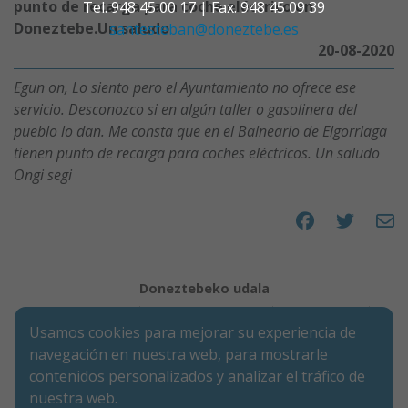
punto de recarga para coche eléctrico en
Tel. 948 45 00 17 | Fax. 948 45 09 39
Doneztebe.Un saludo
santesteban@doneztebe.es
20-08-2020
Egun on, Lo siento pero el Ayuntamiento no ofrece ese
servicio. Desconozco si en algún taller o gasolinera del
pueblo lo dan. Me consta que en el Balneario de Elgorriaga
tienen punto de recarga para coches eléctricos. Un saludo
Ongi segi
Compartir en 
Compartir
Compa
Doneztebeko udala
Aviso legal
Política de Cookies
Accesibilidad
Usamos cookies para mejorar su experiencia de
Aviso de privacidad
navegación en nuestra web, para mostrarle
Calle Mercaderes 9 | C.P.: 31740 | Doneztebe/Santesteban
contenidos personalizados y analizar el tráfico de
(NAVARRA)
nuestra web.
Tel. 948 45 00 17 | Fax. 948 45 09 39