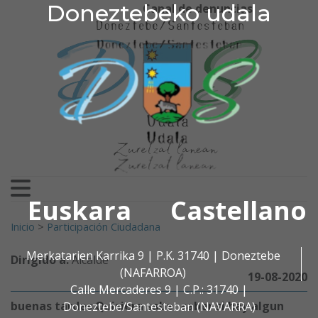
Doneztebeko udala
Doneztebeko udala
Ir al contenido
Canal de denuncias
Euskara
Castellano
Buscar:
Inicio
>
Participación Ciudadana
Merkatarien Karrika 9 | P.K. 31740 | Doneztebe
Dirigido a:
Alcalde
(NAFARROA)
19-08-2020
Calle Mercaderes 9 | C.P.: 31740 |
buenas tardes.Quisiera saber saber si hay algun
Doneztebe/Santesteban (NAVARRA)