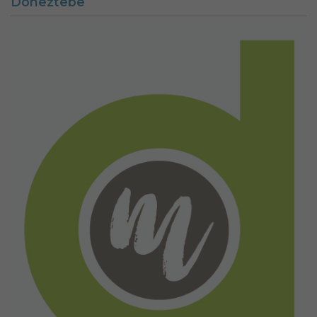
Doneztebe