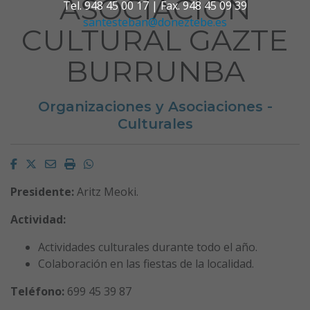
ASOCIACIÓN
Tel. 948 45 00 17 | Fax. 948 45 09 39
santesteban@doneztebe.es
CULTURAL GAZTE
BURRUNBA
Organizaciones y Asociaciones -
Culturales
Facebook
Twitter
Email
Imprimir
Whatsapp
Presidente:
Aritz Meoki.
Actividad:
Actividades culturales durante todo el año.
Colaboración en las fiestas de la localidad.
Teléfono:
699 45 39 87