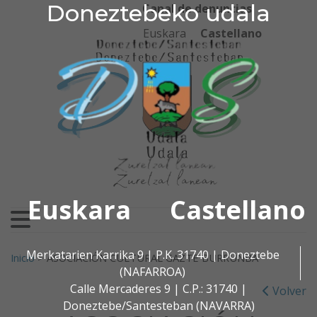
Doneztebeko udala
Doneztebeko udala
Ir al contenido
Canal de denuncias
Euskara
Castellano
Euskara
Castellano
Buscar:
Merkatarien Karrika 9 | P.K. 31740 | Doneztebe
Inicio
>
ASOCIACIÓN CULTURAL GAZTE BURRUNBA
(NAFARROA)
Calle Mercaderes 9 | C.P.: 31740 |
Volver
Doneztebe/Santesteban (NAVARRA)