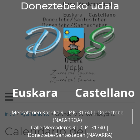
Doneztebeko udala
Doneztebeko udala
Ir al contenido
Canal de denuncias
Euskara
Castellano
Euskara
Castellano
Buscar:
Merkatarien Karrika 9 | P.K. 31740 | Doneztebe
Inicio
>
Ayuntamiento
>
Calendario del contribuyente
(NAFARROA)
Calle Mercaderes 9 | C.P.: 31740 |
Calendario del
Doneztebe/Santesteban (NAVARRA)