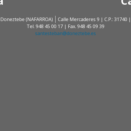
a
C
 | Doneztebe (NAFARROA)
Calle Mercaderes 9 | C.P.: 3174
Tel. 948 45 00 17 | Fax. 948 45 09 39
santesteban@doneztebe.es