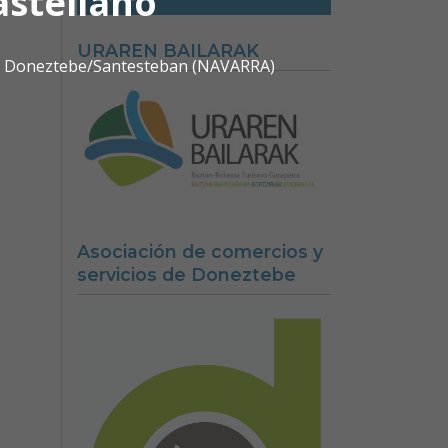
astellano
URAREN BAILARAK
0 | Doneztebe/Santesteban (NAVARRA)
Asociación de comercios y
servicios de Doneztebe