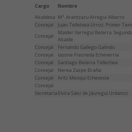
Cargo
Nombre
Alcaldesa
Mª. Arantzazu Arregui Alberro
Concejal
Juan Telletxea Urroz. Primer Teni
Maider Ilarregui Belarra. Segund
Concejal
Alcalde
Concejal
Fernando Gallego Galindo
Concejal
Iasone Fresneda Echeverria
Concejal
Santiago Belarra Tellechea
Concejal
Nerea Zazpe Braña
Concejal
Aritz Meoqui Echeveste
Concejal
Secretaria
Elvira Sáez de Jáuregui Urdanoz