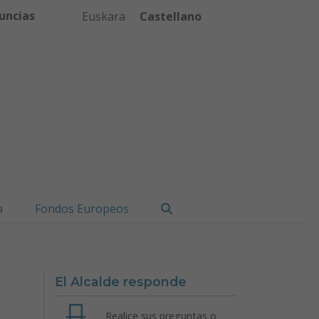
uncias
Euskara
Castellano
Buscar
a
Fondos Europeos
El Alcalde responde
Realice sus preguntas o