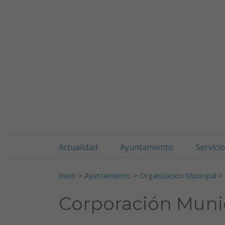
Doneztebeko udala
Ir al contenido
Actualidad
Ayuntamiento
Servici
Buscar:
Inicio
>
Ayuntamiento
>
Organización Municipal
>
Corporación Muni