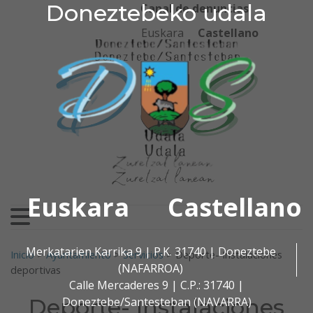
Doneztebeko udala
Doneztebeko udala
Ir al contenido
Canal de denuncias
Euskara
Castellano
Euskara
Castellano
Buscar:
Merkatarien Karrika 9 | P.K. 31740 | Doneztebe
Inicio
>
Ayuntamiento
>
Servicios
>
Deporte- Instalaciones
(NAFARROA)
deportivas
Calle Mercaderes 9 | C.P.: 31740 |
Deporte- Instalaciones
Doneztebe/Santesteban (NAVARRA)