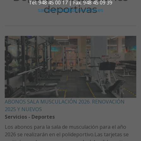
Tel. 948 45 00 17 | Fax. 948 45 09 39
deportivas
santesteban@doneztebe.es
ABONOS SALA MUSCULACIÓN 2026. RENOVACIÓN
2025 Y NUEVOS
Servicios - Deportes
Los abonos para la sala de musculación para el año
2026 se realizarán en el polideportivo.Las tarjetas se