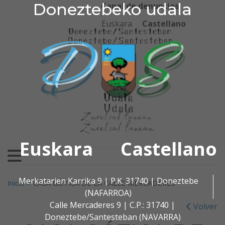
Doneztebeko udala
Doneztebeko udala
Ir al contenido
Canal de denuncias
Euskara
Castellano
Euskara
Castellano
Buscar:
Merkatarien Karrika 9 | P.K. 31740 | Doneztebe
Inicio
>
CASA GÓTICA DE LA CALLE MERCADERES
(NAFARROA)
Calle Mercaderes 9 | C.P.: 31740 |
Volver
Doneztebe/Santesteban (NAVARRA)