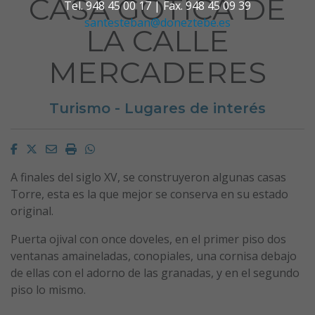
CASA GÓTICA DE
Tel. 948 45 00 17 | Fax. 948 45 09 39
santesteban@doneztebe.es
LA CALLE
MERCADERES
Turismo - Lugares de interés
Facebook
Twitter
Email
Imprimir
Whatsapp
A finales del siglo XV, se construyeron algunas casas
Torre, esta es la que mejor se conserva en su estado
original.
Puerta ojival con once doveles, en el primer piso dos
ventanas amaineladas, conopiales, una cornisa debajo
de ellas con el adorno de las granadas, y en el segundo
piso lo mismo.