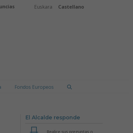
uncias
Euskara
Castellano
Buscar
a
Fondos Europeos
El Alcalde responde
Realice sus preguntas o