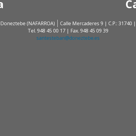
a
C
 | Doneztebe (NAFARROA)
Calle Mercaderes 9 | C.P.: 3174
Tel. 948 45 00 17 | Fax. 948 45 09 39
santesteban@doneztebe.es