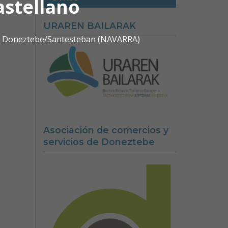
astellano
URAREN BAILARAK
0 | Doneztebe/Santesteban (NAVARRA)
Asociación de comercios y
servicios de Doneztebe