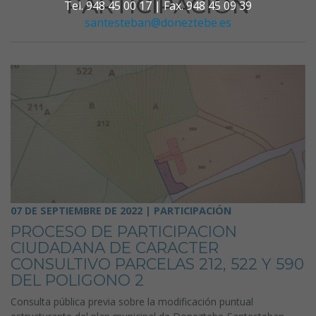
PARTICIPACIÓN
Tel. 948 45 00 17 | Fax. 948 45 09 39
santesteban@doneztebe.es
07 DE SEPTIEMBRE DE 2022 | PARTICIPACIÓN
PROCESO DE PARTICIPACION
CIUDADANA DE CARACTER
CONSULTIVO PARCELAS 212, 522 Y 590
DEL POLIGONO 2
Consulta pública previa sobre la modificación puntual