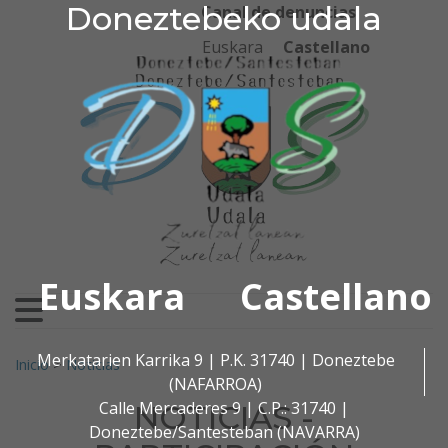
Doneztebeko udala
Doneztebeko udala
Ir al contenido
Canal de denuncias
Euskara
Castellano
Euskara
Castellano
Buscar:
Merkatarien Karrika 9 | P.K. 31740 | Doneztebe
Inicio
>
Noticias
(NAFARROA)
Calle Mercaderes 9 | C.P.: 31740 |
NOTICIAS -
Doneztebe/Santesteban (NAVARRA)