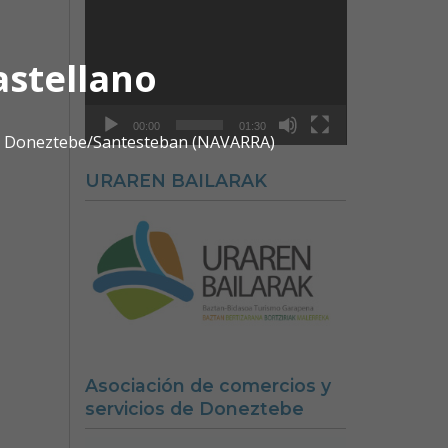
Reproductor
de
vídeo
astellano
00:00
01:30
0 | Doneztebe/Santesteban (NAVARRA)
URAREN BAILARAK
Asociación de comercios y
servicios de Doneztebe