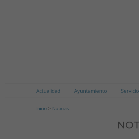
Doneztebeko udala
Ir al contenido
Actualidad
Ayuntamiento
Servici
Buscar:
Inicio
>
Noticias
NOTI