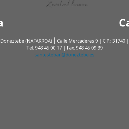
a
C
 | Doneztebe (NAFARROA)
Calle Mercaderes 9 | C.P.: 3174
Tel. 948 45 00 17 | Fax. 948 45 09 39
santesteban@doneztebe.es