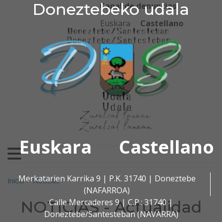
Doneztebeko udala
Doneztebeko udala
Ir al contenido
Canal de denuncias
Euskara
Castellano
Euskara
Castellano
Buscar:
Merkatarien Karrika 9 | P.K. 31740 | Doneztebe
Inicio
>
Noticias
(NAFARROA)
Calle Mercaderes 9 | C.P.: 31740 |
NOTICIAS - Actualidad
Doneztebe/Santesteban (NAVARRA)