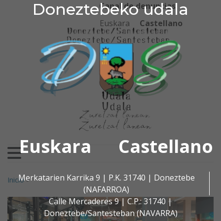
Doneztebeko udala
Doneztebeko udala
Ir al contenido
Canal de denuncias
Euskara
Castellano
Euskara
Castellano
Buscar:
Merkatarien Karrika 9 | P.K. 31740 | Doneztebe
Inicio
>
(NAFARROA)
Calle Mercaderes 9 | C.P.: 31740 |
Doneztebe/Santesteban (NAVARRA)