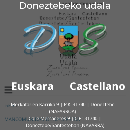
Doneztebeko udala
Doneztebeko udala
Ir al contenido
Canal de denuncias
Euskara
Castellano
Euskara
Castellano
Buscar:
Merkatarien Karrika 9 | P.K. 31740 | Doneztebe
Inicio
>
(NAFARROA)
Calle Mercaderes 9 | C.P.: 31740 |
MANCOMUNIDAD DE MALERREKA
Doneztebe/Santesteban (NAVARRA)