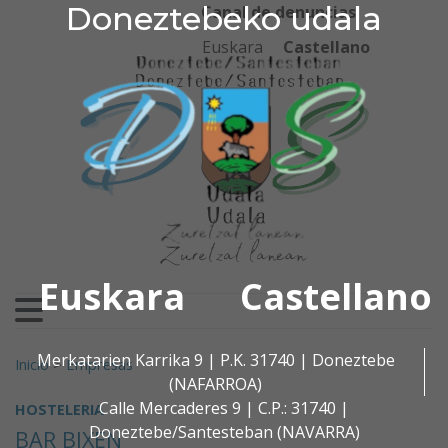
Doneztebeko udala
Doneztebeko udala
Ir al contenido
Canal de denuncias
Euskara
Castellano
Euskara
Castellano
Buscar:
Merkatarien Karrika 9 | P.K. 31740 | Doneztebe
Inicio
>
Empresas
(NAFARROA)
Calle Mercaderes 9 | C.P.: 31740 |
HOSTELERIA
Doneztebe/Santesteban (NAVARRA)
BAR BIXEN