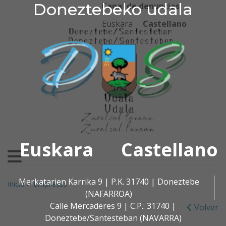
Doneztebeko udala
Doneztebeko udala
Ir al contenido
Canal de denuncias
Euskara
Castellano
Euskara
Castellano
Buscar:
Merkatarien Karrika 9 | P.K. 31740 | Doneztebe
Inicio
>
Empresas
(NAFARROA)
Calle Mercaderes 9 | C.P.: 31740 |
Volver
Doneztebe/Santesteban (NAVARRA)