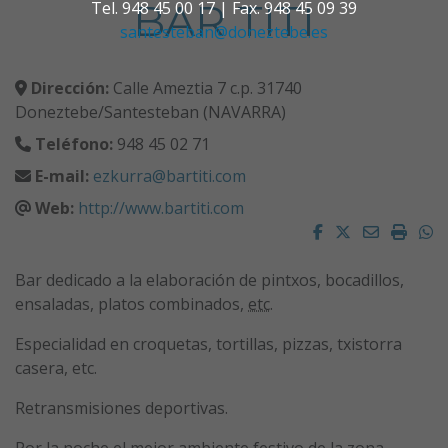
BAR TITI
Tel. 948 45 00 17 | Fax. 948 45 09 39
santesteban@doneztebe.es
Dirección:
Calle Ameztia 7 c.p. 31740
Doneztebe/Santesteban (NAVARRA)
Teléfono:
948 45 02 71
E-mail:
ezkurra@bartiti.com
Web:
http://www.bartiti.com
Facebook
Twitter
Email
Impri
W
Bar dedicado a la elaboración de pintxos, bocadillos,
ensaladas, platos combinados,
etc
.
Especialidad en croquetas, tortillas, pizzas, txistorra
casera, etc.
Retransmisiones deportivas.
Por la noche el mejor ambiente festivo de la zona.