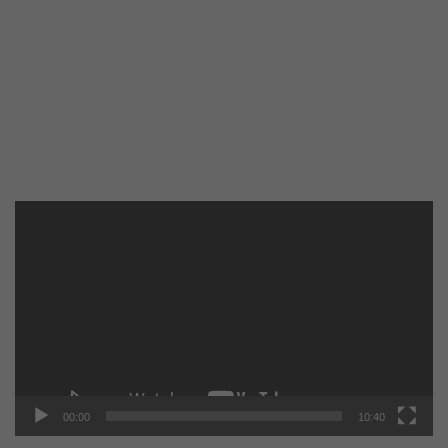
Reproductor
de
vídeo
00:00
10:40