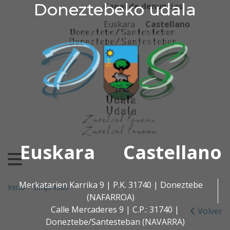
Doneztebeko udala
Doneztebeko udala
Ir al contenido
Canal de denuncias
Euskara
Castellano
Euskara
Castellano
Buscar:
Merkatarien Karrika 9 | P.K. 31740 | Doneztebe
Inicio
>
Empresas
(NAFARROA)
Calle Mercaderes 9 | C.P.: 31740 |
Volver
Doneztebe/Santesteban (NAVARRA)