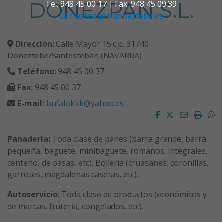
DONEZPAN S.L.
Tel. 948 45 00 17 | Fax. 948 45 09 39
santesteban@doneztebe.es
Dirección:
Calle Mayor 15 c.p. 31740
Doneztebe/Santesteban (NAVARRA)
Teléfono:
948 45 00 37
Fax:
948 45 00 37
E-mail:
bufalokkk@yahoo.es
Facebook
Twitter
Email
Impri
W
Panadería:
Toda clase de panes (barra grande, barra
pequeña, baguete, minibaguete, romanos, integrales,
centeno, de pasas,
etc
). Bollería (cruasanes, coronillas,
garrotes, magdalenas caseras, etc).
Autoservicio:
Toda clase de productos (económicos y
de marcas, frutería, congelados, etc).