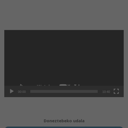
Reproductor
de
vídeo
00:00
10:40
Doneztebeko udala