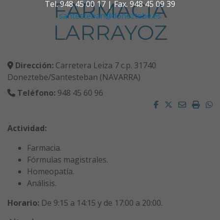
FARMACIA
Tel. 948 45 00 17 | Fax. 948 45 09 39
santesteban@doneztebe.es
LARRAYOZ
Dirección:
Carretera Leiza 7 c.p. 31740
Doneztebe/Santesteban (NAVARRA)
Teléfono:
948 45 60 96
Facebook
Twitter
Email
Impri
W
Actividad:
Farmacia.
Fórmulas magistrales.
Homeopatía.
Análisis.
Horario:
De 9:15 a 14:15 y de 17:00 a 20:00.