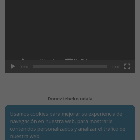
Reproductor
de
vídeo
00:00
10:40
Doneztebeko udala
Aviso legal
Política de Cookies
Accesibilidad
Usamos cookies para mejorar su experiencia de
Aviso de privacidad
navegación en nuestra web, para mostrarle
Calle Mercaderes 9 | C.P.: 31740 | Doneztebe/Santesteban
contenidos personalizados y analizar el tráfico de
(NAVARRA)
nuestra web.
Tel. 948 45 00 17 | Fax. 948 45 09 39