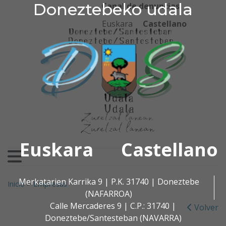
Doneztebeko udala
Doneztebeko udala
Ir al contenido
Canal de denuncias
Euskara
Castellano
Euskara
Castellano
Buscar:
Merkatarien Karrika 9 | P.K. 31740 | Doneztebe
Inicio
>
Empresas
(NAFARROA)
Calle Mercaderes 9 | C.P.: 31740 |
Volver
Doneztebe/Santesteban (NAVARRA)