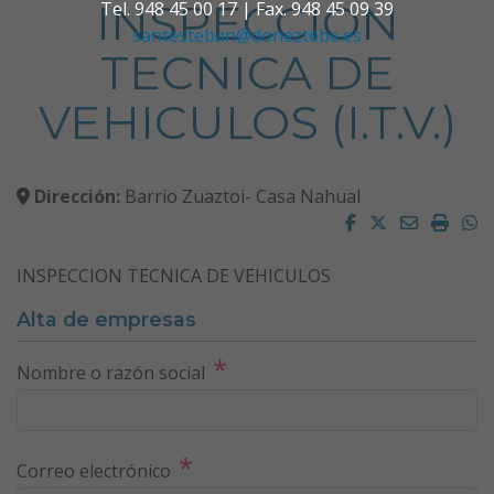
INSPECCION
Tel. 948 45 00 17 | Fax. 948 45 09 39
santesteban@doneztebe.es
TECNICA DE
VEHICULOS (I.T.V.)
Dirección:
Barrio Zuaztoi- Casa Nahual
Facebook
Twitter
Email
Impri
W
INSPECCION TECNICA DE VEHICULOS
Alta de empresas
*
Nombre o razón social
*
Correo electrónico