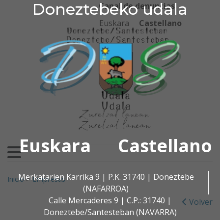
Doneztebeko udala
Doneztebeko udala
Ir al contenido
Canal de denuncias
Euskara
Castellano
Euskara
Castellano
Buscar:
Merkatarien Karrika 9 | P.K. 31740 | Doneztebe
Inicio
>
Empresas
(NAFARROA)
Calle Mercaderes 9 | C.P.: 31740 |
Volver
Doneztebe/Santesteban (NAVARRA)