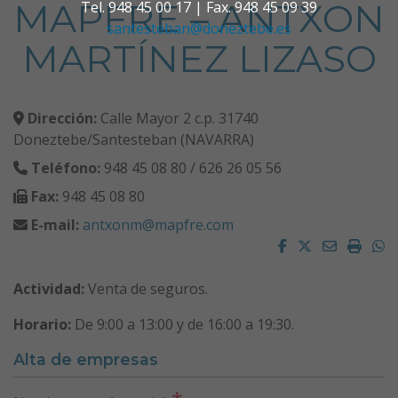
MAPFRE – ANTXON
Tel. 948 45 00 17 | Fax. 948 45 09 39
santesteban@doneztebe.es
MARTÍNEZ LIZASO
Dirección:
Calle Mayor 2 c.p. 31740
Doneztebe/Santesteban (NAVARRA)
Teléfono:
948 45 08 80 / 626 26 05 56
Fax:
948 45 08 80
E-mail:
antxonm@mapfre.com
Facebook
Twitter
Email
Impri
W
Actividad:
Venta de seguros.
Horario:
De 9:00 a 13:00 y de 16:00 a 19:30.
Alta de empresas