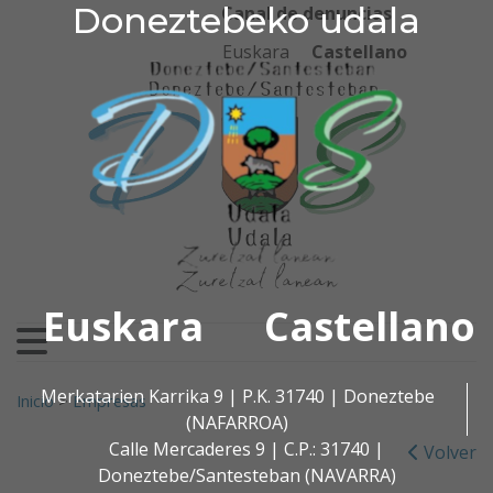
Doneztebeko udala
Doneztebeko udala
Ir al contenido
Canal de denuncias
Euskara
Castellano
Euskara
Castellano
Buscar:
Merkatarien Karrika 9 | P.K. 31740 | Doneztebe
Inicio
>
Empresas
(NAFARROA)
Calle Mercaderes 9 | C.P.: 31740 |
Volver
Doneztebe/Santesteban (NAVARRA)