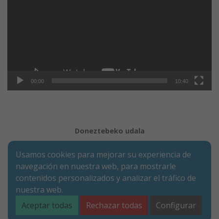
vídeo
00:00
10:40
Doneztebeko udala
Aviso legal
Política de Cookies
Accesibilidad
Usamos cookies para mejorar su experiencia de
Aviso de privacidad
navegación en nuestra web, para mostrarle
Calle Mercaderes 9 | C.P.: 31740 | Doneztebe/Santesteban
contenidos personalizados y analizar el tráfico de
(NAVARRA)
nuestra web.
Tel. 948 45 00 17 | Fax. 948 45 09 39
santesteban@doneztebe.es
Aceptar todas
Rechazar todas
Configurar