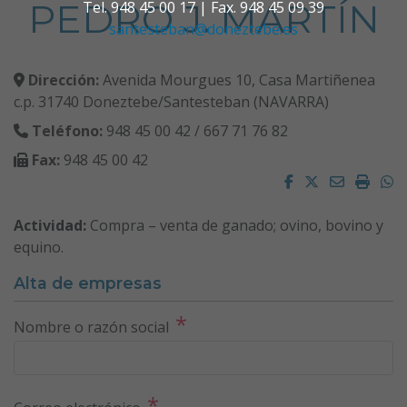
PEDRO J. MARTÍN
Tel. 948 45 00 17 | Fax. 948 45 09 39
santesteban@doneztebe.es
Dirección:
Avenida Mourgues 10, Casa Martiñenea
c.p. 31740 Doneztebe/Santesteban (NAVARRA)
Teléfono:
948 45 00 42 / 667 71 76 82
Fax:
948 45 00 42
Facebook
Twitter
Email
Impri
W
Actividad:
Compra – venta de ganado; ovino, bovino y
equino.
Alta de empresas
*
Nombre o razón social
*