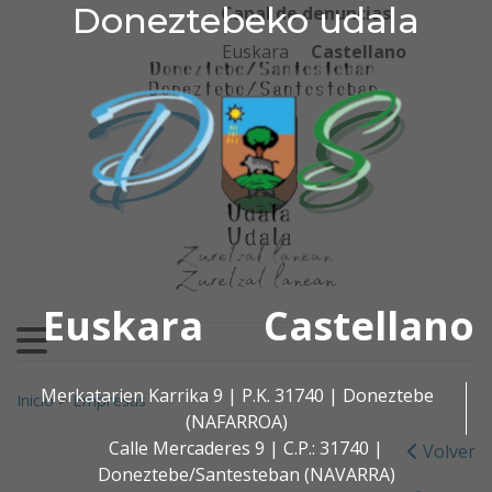
Doneztebeko udala
Doneztebeko udala
Ir al contenido
Canal de denuncias
Euskara
Castellano
Euskara
Castellano
Buscar:
Merkatarien Karrika 9 | P.K. 31740 | Doneztebe
Inicio
>
Empresas
(NAFARROA)
Calle Mercaderes 9 | C.P.: 31740 |
Volver
Doneztebe/Santesteban (NAVARRA)