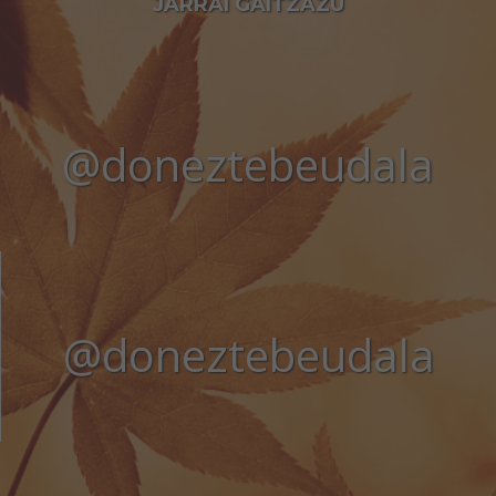
JARRAI GAITZAZU
@doneztebeudala