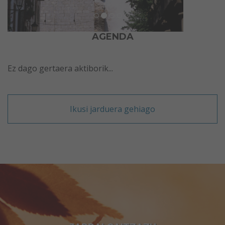
AGENDA
Ez dago gertaera aktiborik...
Ikusi jarduera gehiago