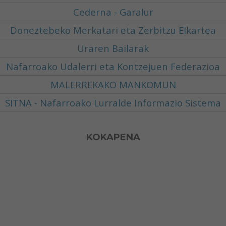
Turismo por la zona
LOTURA INTERESGARRIAK
Cederna - Garalur
Doneztebeko Merkatari eta Zerbitzu Elkartea
Uraren Bailarak
Nafarroako Udalerri eta Kontzejuen Federazioa
MALERREKAKO MANKOMUN
SITNA - Nafarroako Lurralde Informazio Sistema