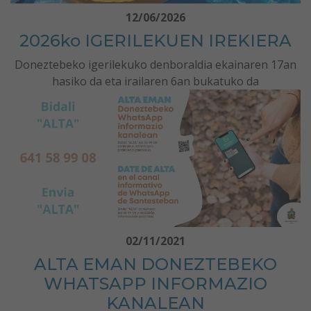
12/06/2026
2026ko IGERILEKUEN IREKIERA
Doneztebeko igerilekuko denboraldia ekainaren 17an
hasiko da eta irailaren 6an bukatuko da
02/11/2021
ALTA EMAN DONEZTEBEKO
WHATSAPP INFORMAZIO
KANALEAN