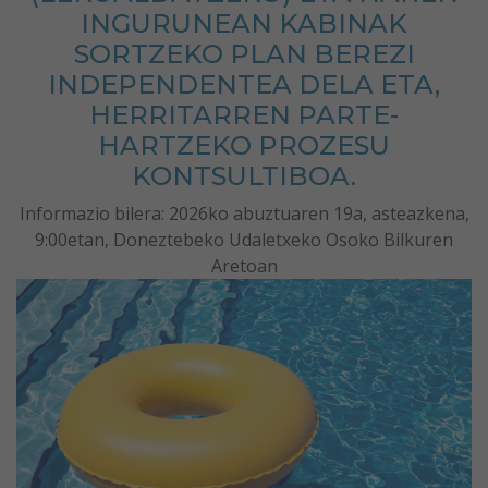
INGURUNEAN KABINAK
SORTZEKO PLAN BEREZI
INDEPENDENTEA DELA ETA,
HERRITARREN PARTE-
HARTZEKO PROZESU
KONTSULTIBOA.
Informazio bilera: 2026ko abuztuaren 19a, asteazkena,
9:00etan, Doneztebeko Udaletxeko Osoko Bilkuren
Aretoan