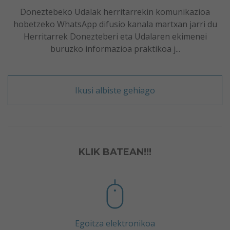
Doneztebeko Udalak herritarrekin komunikazioa
hobetzeko WhatsApp difusio kanala martxan jarri du
Herritarrek Donezteberi eta Udalaren ekimenei
buruzko informazioa praktikoa j...
Ikusi albiste gehiago
KLIK BATEAN!!!
Egoitza elektronikoa