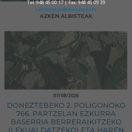
Tel. 948 45 00 17 | Fax. 948 45 09 39
santesteban@doneztebe.es
AZKEN ALBISTEAK
07/08/2026
DONEZTEBEKO 2. POLIGONOKO
766. PARTZELAN EZKURRA
BASERRIA BERRERAIKITZEKO
(LEKUALDATZEKO) ETA HAREN