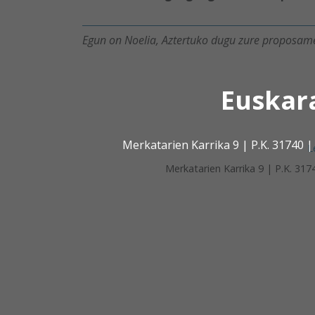
Egun on Noelia, Aztertuko dugu zure proposame
Euskar
Merkatarien Karrika 9 | P.K. 31740
L
Merkatarien Karrika 9 | P.K. 3