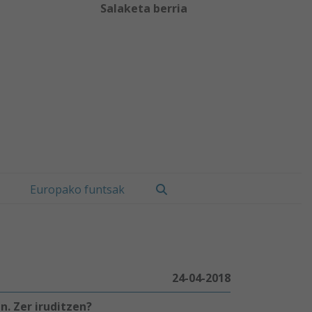
Salaketa berria
Bilatu
Europako funtsak
24-04-2018
. Zer iruditzen?