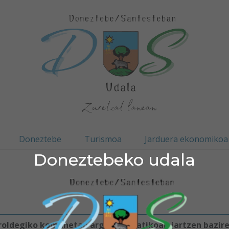
Doneztebe
Turismoa
Jarduera ekonomikoa
Doneztebeko udala
kiroldegiko komunetan argi automatikoak jartzen baziren