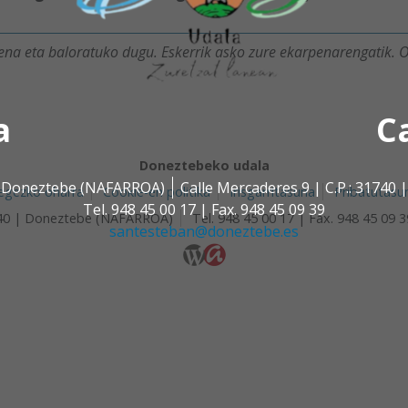
na eta baloratuko dugu. Eskerrik asko zure ekarpenarengatik. O
a
C
Doneztebeko udala
 | Doneztebe (NAFARROA)
Calle Mercaderes 9 | C.P.: 3174
egezko oharra
Cookie-en politika
Irisgarritasuna
Pribatutasu
Tel. 948 45 00 17 | Fax. 948 45 09 39
1740 | Doneztebe (NAFARROA)
Tel. 948 45 00 17 | Fax. 948 45 09 3
santesteban@doneztebe.es