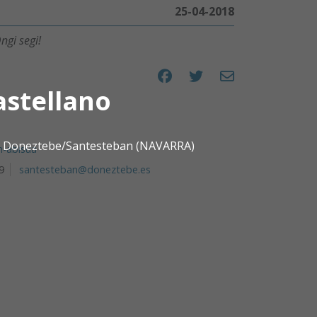
25-04-2018
ngi segi!
Compartir en Facebook
Compartir en Twitte
Compartir por e
astellano
0 | Doneztebe/Santesteban (NAVARRA)
n-abisua
9
santesteban@doneztebe.es