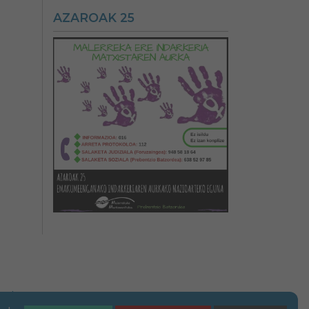
AZAROAK 25
n-abisua