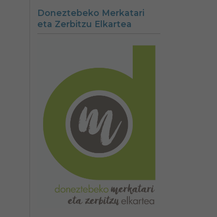
Doneztebeko Merkatari
eta Zerbitzu Elkartea