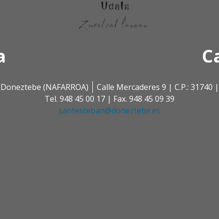
a
C
 | Doneztebe (NAFARROA)
Calle Mercaderes 9 | C.P.: 3174
Tel. 948 45 00 17 | Fax. 948 45 09 39
santesteban@doneztebe.es