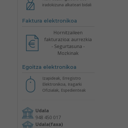
iradokizuna alkateari bidali
Faktura elektronikoa
Hornitzaileen
fakturazioa: aurrezkia
- Segurtasuna -
Mozkinak
Egoitza elektronikoa
Izapideak, Erregistro
Elektronikoa, Iragarki
Ofizialak, Espedienteak
Udala
948 450 017
Udala(faxa)