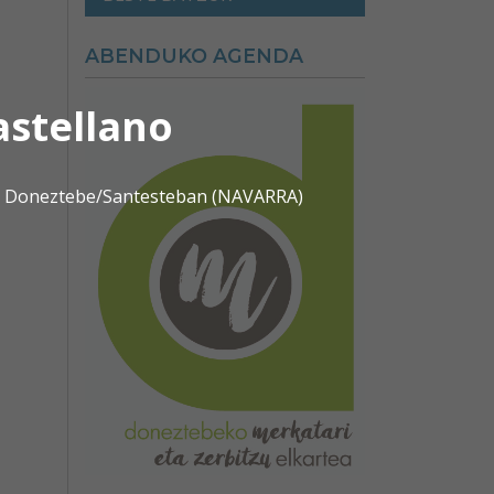
ABENDUKO AGENDA
astellano
0 | Doneztebe/Santesteban (NAVARRA)