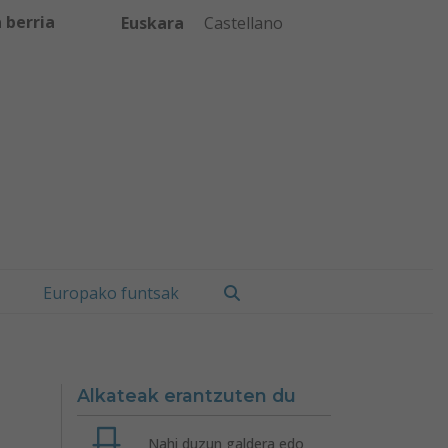
 berria
Euskara
Castellano
Bilatu
Europako funtsak
Alkateak erantzuten du
Nahi duzun galdera edo