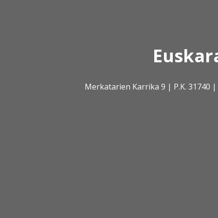
Euskar
Merkatarien Karrika 9 | P.K. 31740