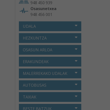
948 450 939
Osasunetxea
948 456 001
UDALA
HEZKUNTZA
OSASUN ARLOA
ERAKUNDEAK
MALERREKAKO UDALAK
AUTOBUSAS
TAXIAK
BESTE BATZUK