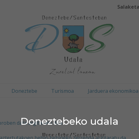
Salaketa
Doneztebe
Turismoa
Jarduera ekonomikoa
Doneztebeko udala
proben data argitaratu dira
baztertutakoen behin-behineko zerrenda argitaratu da