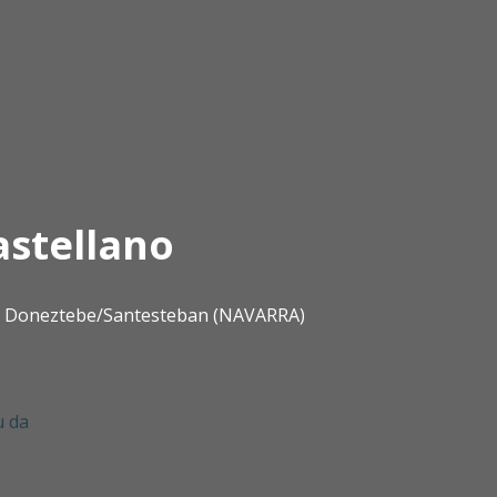
astellano
0 | Doneztebe/Santesteban (NAVARRA)
u da