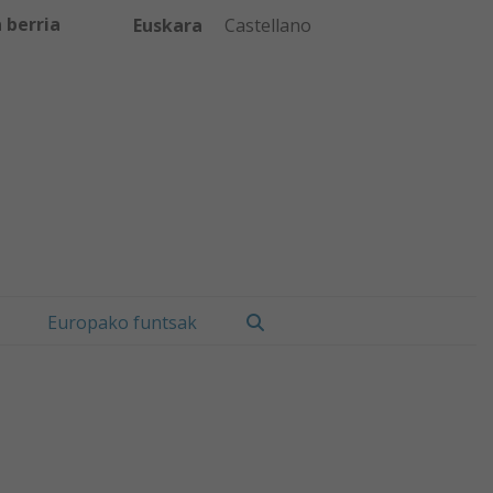
 berria
Euskara
Castellano
Bilatu
Europako funtsak