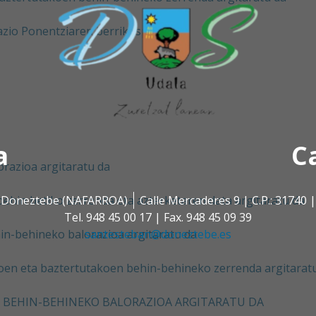
azio Ponentziaren berrikuspena
a
C
orazioa argitaratu da
 | Doneztebe (NAFARROA)
Calle Mercaderes 9 | C.P.: 3174
behin betiko zerrenda eta azterketaren data argitaratu da
Tel. 948 45 00 17 | Fax. 948 45 09 39
santesteban@doneztebe.es
in-behineko balorazioa argitaratu da
koen eta baztertutakoen behin-behineko zerrenda argitarat
 BEHIN-BEHINEKO BALORAZIOA ARGITARATU DA