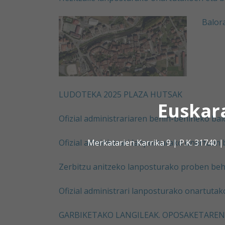
Balor
LUDOTEKA 2025 PLAZA HUTSAK
Euskar
Ofizial administrariaren behin-behineko bal
Merkatarien Karrika 9 | P.K. 31740
Ofizial administrari lanposturako onartuen 
Zerbitzu anitzeko lanposturako proben beh
Ofizial administrari lanposturako onartuta
GARBIKETAKO LANGILEAK. OPOSAKETAREN