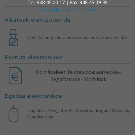
Tel. 948 45 00 17 | Fax. 948 45 09 39
santesteban@doneztebe.es
Alkateak erantzuten du
Nahi duzun galdera edo iradokizuna alkateari bidali
Faktura elektronikoa
Hornitzaileen fakturazioa: aurrezkia -
Segurtasuna - Mozkinak
Egoitza elektronikoa
Izapideak, Erregistro Elektronikoa, Iragarki Ofizialak,
Espedienteak