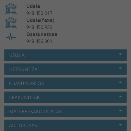
Udala
948 450 017
Udala(faxa)
948 450 939
Osasunetxea
948 456 001
UDALA
HEZKUNTZA
OSASUN ARLOA
ERAKUNDEAK
MALERREKAKO UDALAK
AUTOBUSAS