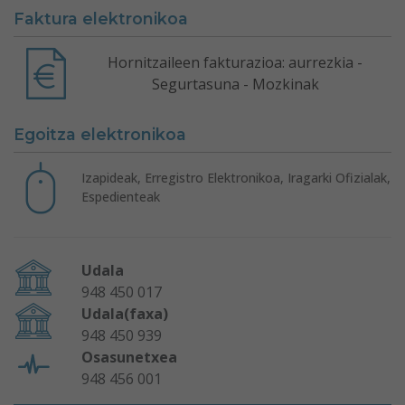
Faktura elektronikoa
Hornitzaileen fakturazioa: aurrezkia -
Segurtasuna - Mozkinak
Egoitza elektronikoa
Izapideak, Erregistro Elektronikoa, Iragarki Ofizialak,
Espedienteak
Udala
948 450 017
Udala(faxa)
948 450 939
Osasunetxea
948 456 001