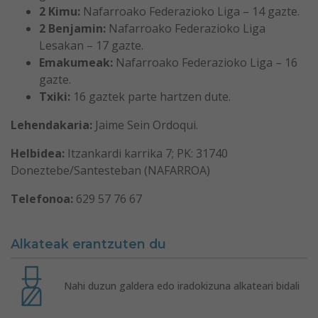
2 Kimu:
Nafarroako Federazioko Liga – 14 gazte.
2 Benjamin:
Nafarroako Federazioko Liga
Lesakan – 17 gazte.
Emakumeak:
Nafarroako Federazioko Liga – 16
gazte.
Txiki:
16 gaztek parte hartzen dute.
Lehendakaria
:
Jaime Sein Ordoqui.
Helbidea:
Itzankardi karrika 7; PK: 31740
Doneztebe/Santesteban (NAFARROA)
Telefonoa:
629 57 76 67
Alkateak erantzuten du
Nahi duzun galdera edo iradokizuna alkateari bidali