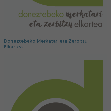
Doneztebeko Merkatari eta Zerbitzu
Elkartea