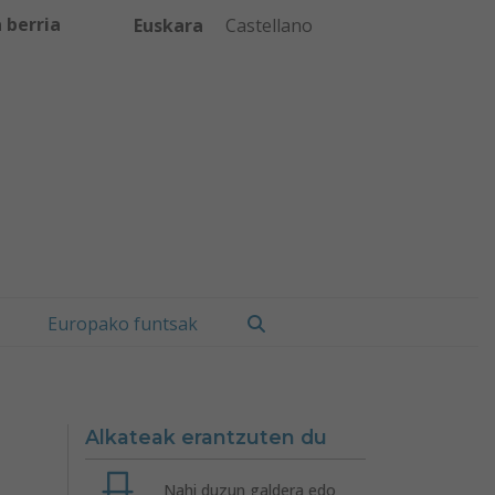
 berria
Euskara
Castellano
Bilatu
Europako funtsak
Alkateak erantzuten du
Nahi duzun galdera edo