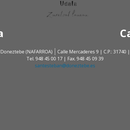
a
C
 | Doneztebe (NAFARROA)
Calle Mercaderes 9 | C.P.: 3174
Tel. 948 45 00 17 | Fax. 948 45 09 39
santesteban@doneztebe.es