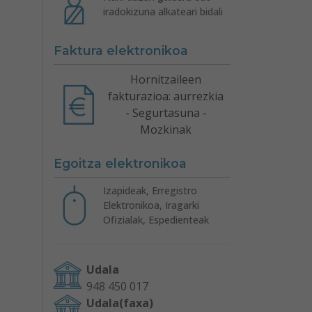
iradokizuna alkateari bidali
Faktura elektronikoa
Hornitzaileen
fakturazioa: aurrezkia
- Segurtasuna -
Mozkinak
Egoitza elektronikoa
Izapideak, Erregistro
Elektronikoa, Iragarki
Ofizialak, Espedienteak
Udala
948 450 017
Udala(faxa)