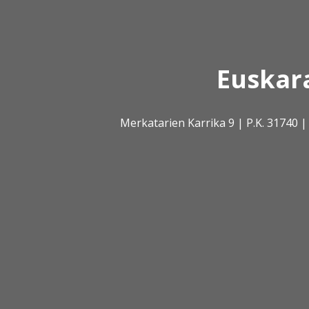
Euskar
Merkatarien Karrika 9 | P.K. 31740