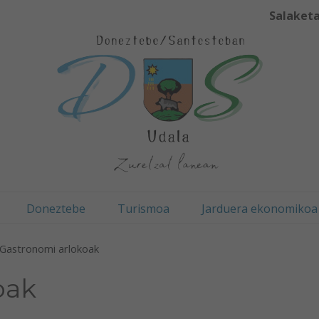
Salaketa
Doneztebe
Turismoa
Jarduera ekonomikoa
Gastronomi arlokoak
oak