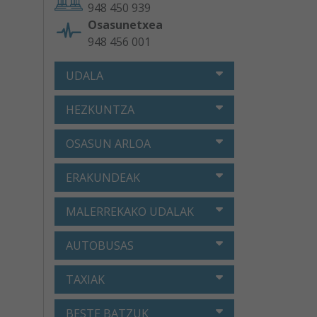
948 450 939
Osasunetxea
948 456 001
UDALA
HEZKUNTZA
OSASUN ARLOA
ERAKUNDEAK
MALERREKAKO UDALAK
AUTOBUSAS
TAXIAK
BESTE BATZUK