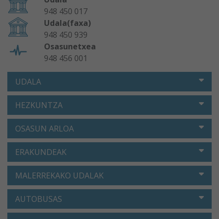
948 450 017
Udala(faxa)
948 450 939
Osasunetxea
948 456 001
UDALA
HEZKUNTZA
OSASUN ARLOA
ERAKUNDEAK
MALERREKAKO UDALAK
AUTOBUSAS