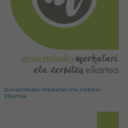
Doneztebeko Merkatari eta Zerbitzu
Elkartea