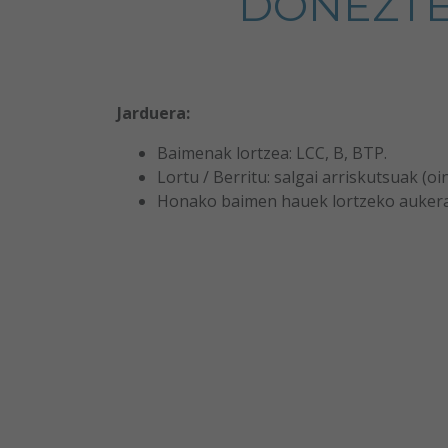
DONEZTE
Jarduera:
Baimenak lortzea: LCC, B, BTP.
Lortu / Berritu: salgai arriskutsuak (oi
Honako baimen hauek lortzeko aukera: A