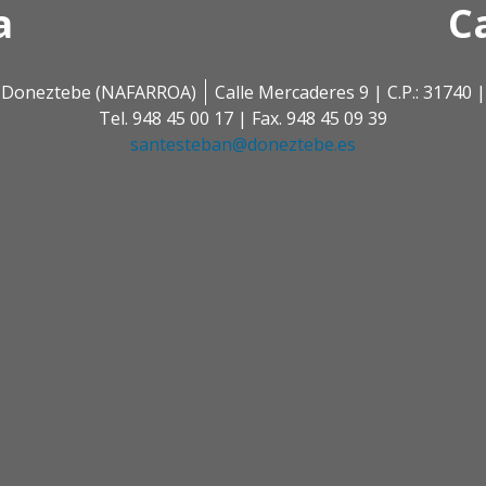
a
C
 | Doneztebe (NAFARROA)
Calle Mercaderes 9 | C.P.: 3174
Tel. 948 45 00 17 | Fax. 948 45 09 39
santesteban@doneztebe.es