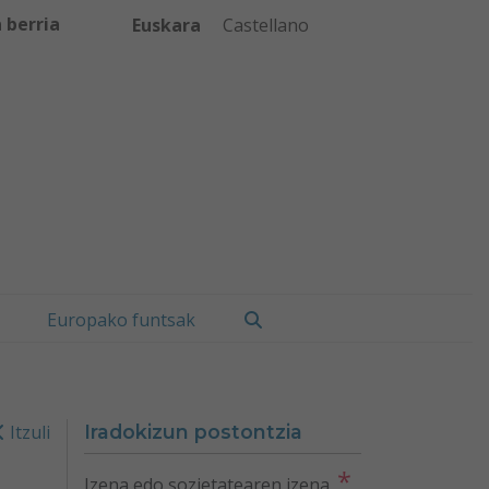
 berria
Euskara
Castellano
Bilatu
Europako funtsak
Itzuli
Iradokizun postontzia
*
Izena edo sozietatearen izena