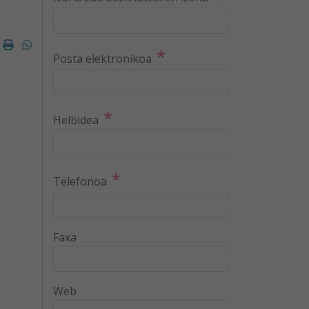
k
ter
mail
Imprimir
Whatsapp
*
Posta elektronikoa
*
Helbidea
*
Telefonoa
Faxa
Web