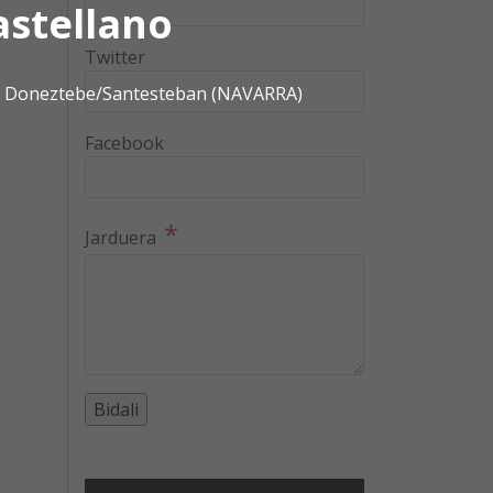
astellano
Twitter
0 | Doneztebe/Santesteban (NAVARRA)
Facebook
*
Jarduera
Video