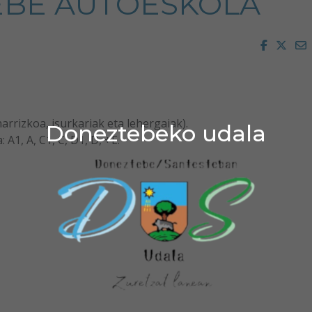
BE AUTOESKOLA
Faceboo
Twit
E
narrizkoa, isurkariak eta lehergaiak).
Doneztebeko udala
1, A, C1, C, D1, D, +E.