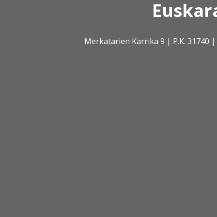
Euskar
Merkatarien Karrika 9 | P.K. 31740