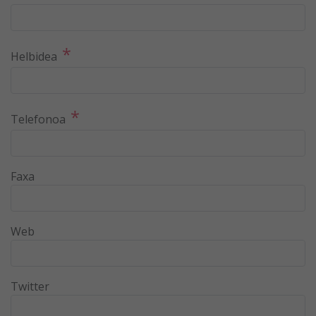
*
Helbidea
*
Telefonoa
Faxa
Web
Twitter