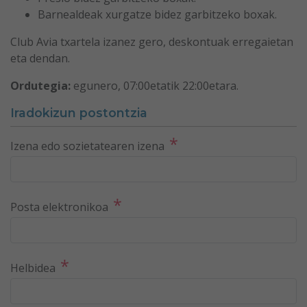
Barnealdeak xurgatze bidez garbitzeko boxak.
Club Avia txartela izanez gero, deskontuak erregaietan
eta dendan.
Ordutegia:
egunero, 07:00etatik 22:00etara.
Iradokizun postontzia
*
Izena edo sozietatearen izena
*
Posta elektronikoa
*
Helbidea