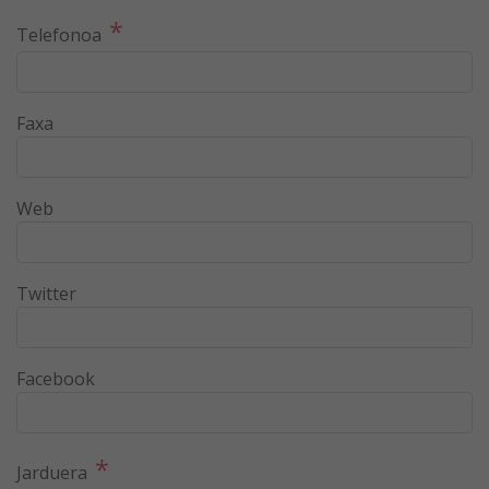
*
Telefonoa
Faxa
Web
Twitter
Facebook
*
Jarduera