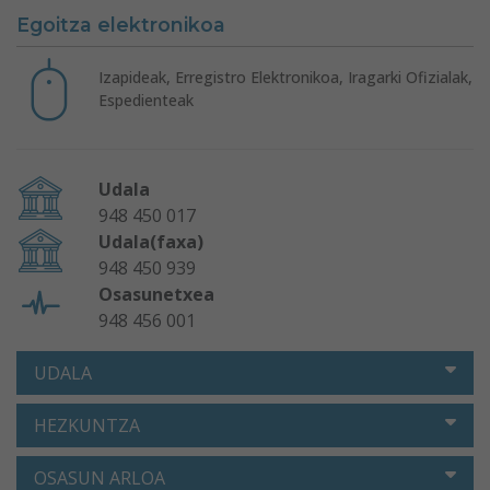
Egoitza elektronikoa
Izapideak, Erregistro Elektronikoa, Iragarki Ofizialak,
Espedienteak
Udala
948 450 017
Udala(faxa)
948 450 939
Osasunetxea
948 456 001
UDALA
HEZKUNTZA
OSASUN ARLOA