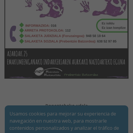
Doneztebeko udala
Usamos cookies para mejorar su experiencia de
Legezko oharra
Cookie-en politika
Irisgarritasuna
navegación en nuestra web, para mostrarle
Pribatutasun-abisua
contenidos personalizados y analizar el tráfico de
Merkatarien Karrika 9 | P.K. 31740 | Doneztebe (NAFARROA)