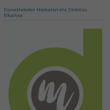
Doneztebeko Merkatari eta Zerbitzu
Elkartea