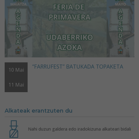
“FARRUFEST” BATUKADA TOPAKETA
10
Mai
11
Mai
Alkateak erantzuten du
Nahi duzun galdera edo iradokizuna alkateari bidali