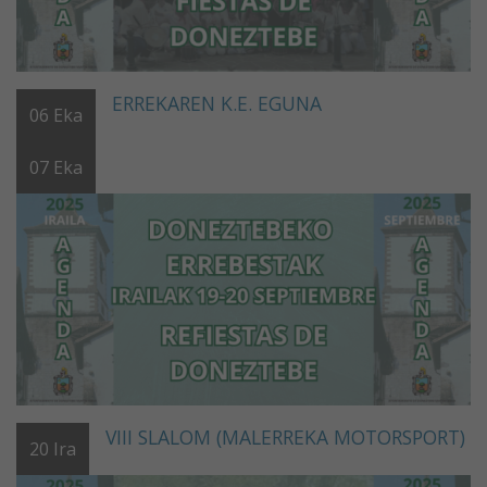
ERREKAREN K.E. EGUNA
06
Eka
07
Eka
VIII SLALOM (MALERREKA MOTORSPORT)
20
Ira