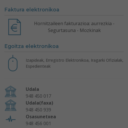
Faktura elektronikoa
Hornitzaileen fakturazioa: aurrezkia -
Segurtasuna - Mozkinak
Egoitza elektronikoa
Izapideak, Erregistro Elektronikoa, Iragarki Ofizialak,
Espedienteak
Udala
948 450 017
Udala(faxa)
948 450 939
Osasunetxea
948 456 001