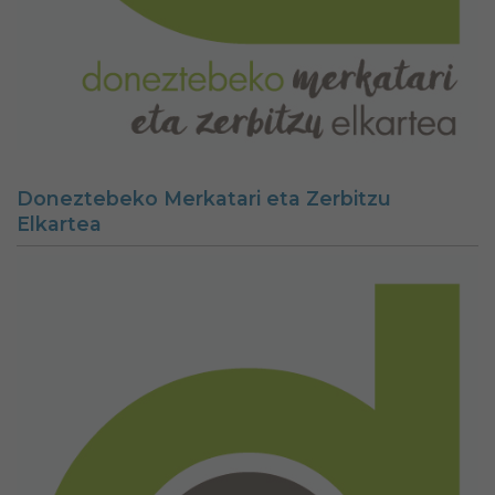
Doneztebeko Merkatari eta Zerbitzu
Elkartea