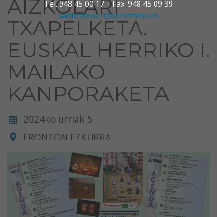
AIZKOLARI
Tel. 948 45 00 17 | Fax. 948 45 09 39
santesteban@doneztebe.es
TXAPELKETA.
EUSKAL HERRIKO I.
MAILAKO
KANPORAKETA
2024ko urriak 5
FRONTON EZKURRA