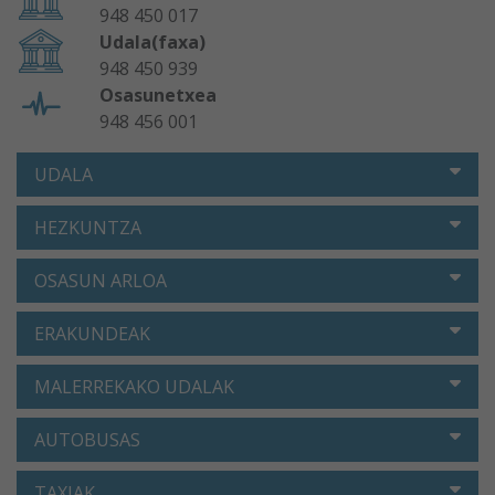
948 450 017
Udala(faxa)
948 450 939
Osasunetxea
948 456 001
UDALA
HEZKUNTZA
OSASUN ARLOA
ERAKUNDEAK
MALERREKAKO UDALAK
AUTOBUSAS
TAXIAK