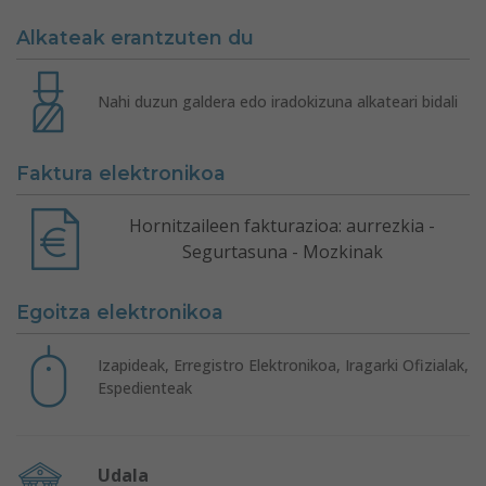
Alkateak erantzuten du
Nahi duzun galdera edo iradokizuna alkateari bidali
Faktura elektronikoa
Hornitzaileen fakturazioa: aurrezkia -
Segurtasuna - Mozkinak
Egoitza elektronikoa
Izapideak, Erregistro Elektronikoa, Iragarki Ofizialak,
Espedienteak
Udala