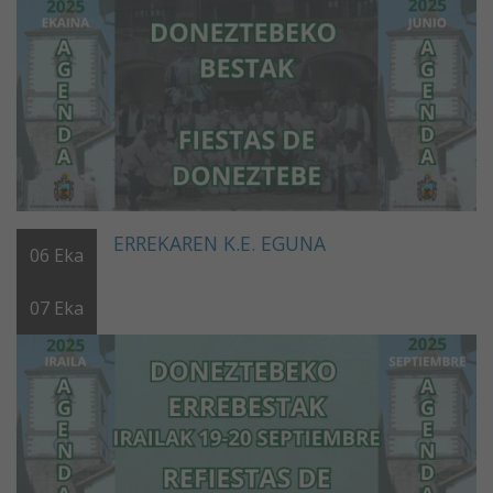
ERREKAREN K.E. EGUNA
06
Eka
07
Eka