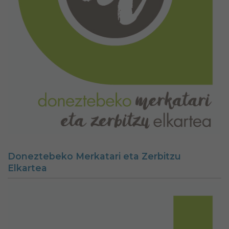
Doneztebeko Merkatari eta Zerbitzu
Elkartea