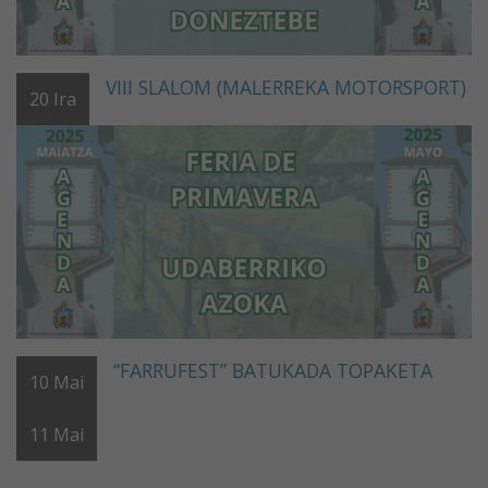
VIII SLALOM (MALERREKA MOTORSPORT)
20
Ira
“FARRUFEST” BATUKADA TOPAKETA
10
Mai
11
Mai