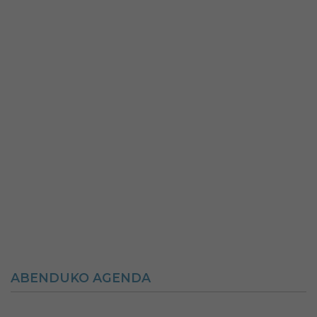
ABENDUKO AGENDA