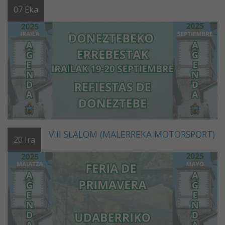
07
Eka
VIII SLALOM (MALERREKA MOTORSPORT)
20
Ira