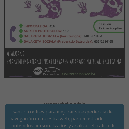
Doneztebeko udala
Usamos cookies para mejorar su experiencia de
Legezko oharra
Cookie-en politika
Irisgarritasuna
Pribatutasun-abisua
navegación en nuestra web, para mostrarle
contenidos personalizados y analizar el tráfico de
Merkatarien Karrika 9 | P.K. 31740 | Doneztebe (NAFARROA)