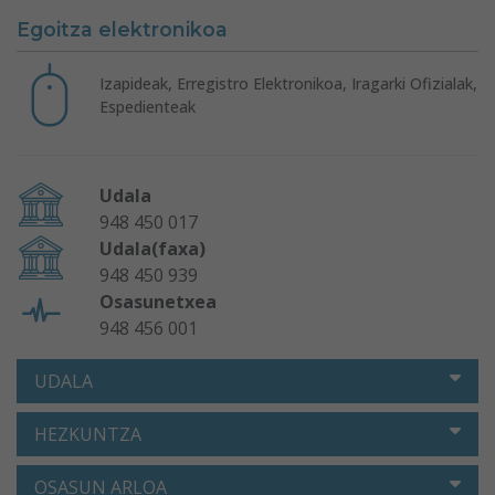
Egoitza elektronikoa
Izapideak, Erregistro Elektronikoa, Iragarki Ofizialak,
Espedienteak
Udala
948 450 017
Udala(faxa)
948 450 939
Osasunetxea
948 456 001
UDALA
HEZKUNTZA
OSASUN ARLOA