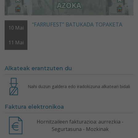
“FARRUFEST” BATUKADA TOPAKETA
10
Mai
11
Mai
Alkateak erantzuten du
Nahi duzun galdera edo iradokizuna alkateari bidali
Faktura elektronikoa
Hornitzaileen fakturazioa: aurrezkia -
Segurtasuna - Mozkinak