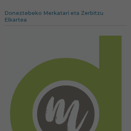
Doneztebeko Merkatari eta Zerbitzu
Elkartea