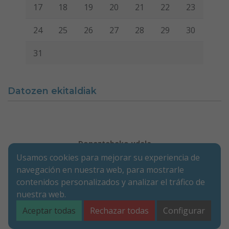
17
18
19
20
21
22
23
24
25
26
27
28
29
30
31
Datozen ekitaldiak
Doneztebeko udala
Usamos cookies para mejorar su experiencia de
Legezko oharra
Cookie-en politika
Irisgarritasuna
Pribatutasun-abisua
navegación en nuestra web, para mostrarle
contenidos personalizados y analizar el tráfico de
Merkatarien Karrika 9 | P.K. 31740 | Doneztebe (NAFARROA)
nuestra web.
Tel. 948 45 00 17 | Fax. 948 45 09 39
santesteban@doneztebe.es
Aceptar todas
Rechazar todas
Configurar