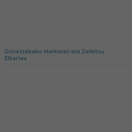
Doneztebeko Merkatari eta Zerbitzu
Elkartea