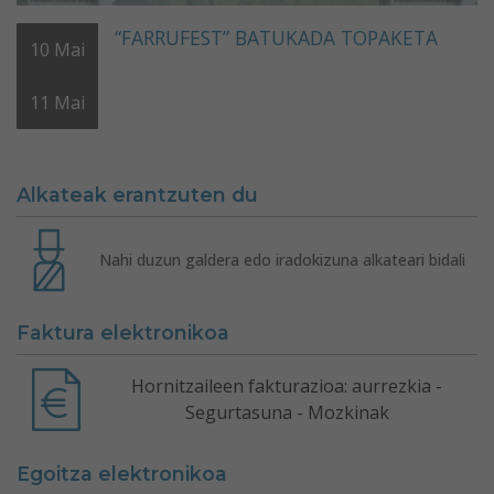
“FARRUFEST” BATUKADA TOPAKETA
10
Mai
11
Mai
Alkateak erantzuten du
Nahi duzun galdera edo iradokizuna alkateari bidali
Faktura elektronikoa
Hornitzaileen fakturazioa: aurrezkia -
Segurtasuna - Mozkinak
Egoitza elektronikoa