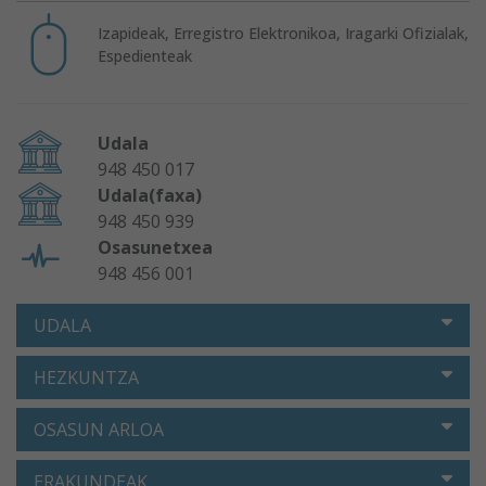
Izapideak, Erregistro Elektronikoa, Iragarki Ofizialak,
Espedienteak
Udala
948 450 017
Udala(faxa)
948 450 939
Osasunetxea
948 456 001
UDALA
HEZKUNTZA
OSASUN ARLOA
ERAKUNDEAK