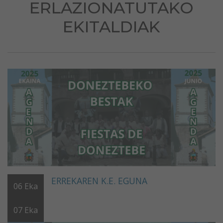
ERLAZIONATUTAKO
EKITALDIAK
ERREKAREN K.E. EGUNA
06
Eka
07
Eka