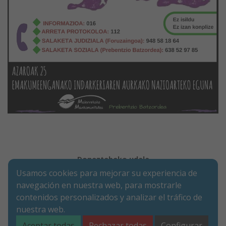
Doneztebeko udala
Usamos cookies para mejorar su experiencia de
Legezko oharra
Cookie-en politika
Irisgarritasuna
Pribatutasun-abisua
navegación en nuestra web, para mostrarle
contenidos personalizados y analizar el tráfico de
Merkatarien Karrika 9 | P.K. 31740 | Doneztebe (NAFARROA)
nuestra web.
Tel. 948 45 00 17 | Fax. 948 45 09 39
santesteban@doneztebe.es
Aceptar todas
Rechazar todas
Configurar