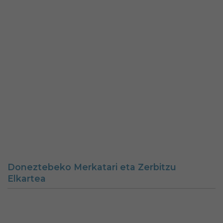
Doneztebeko Merkatari eta Zerbitzu
Elkartea