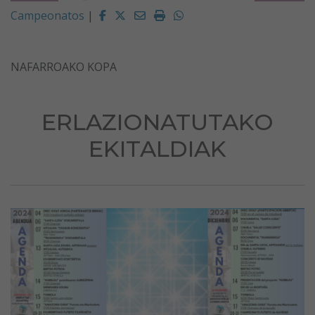
Facebook
Twitter
Email
Imprimir
Whatsapp
Campeonatos
|
NAFARROAKO KOPA
ERLAZIONATUTAKO
EKITALDIAK