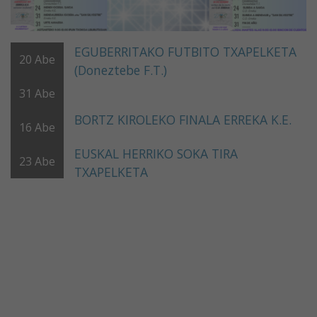
EGUBERRITAKO FUTBITO TXAPELKETA
20
Abe
(Doneztebe F.T.)
31
Abe
BORTZ KIROLEKO FINALA ERREKA K.E.
16
Abe
EUSKAL HERRIKO SOKA TIRA
23
Abe
TXAPELKETA