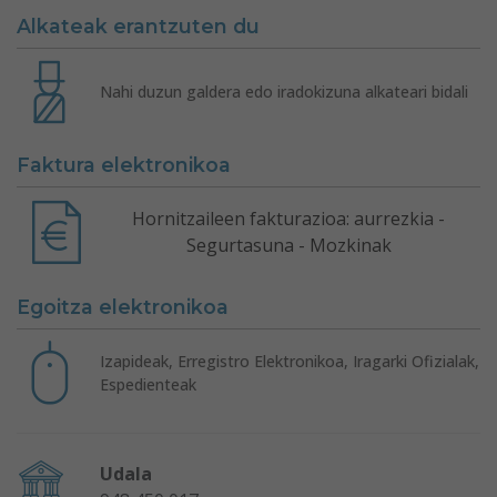
Alkateak erantzuten du
Nahi duzun galdera edo iradokizuna alkateari bidali
Faktura elektronikoa
Hornitzaileen fakturazioa: aurrezkia -
Segurtasuna - Mozkinak
Egoitza elektronikoa
Izapideak, Erregistro Elektronikoa, Iragarki Ofizialak,
Espedienteak
Udala