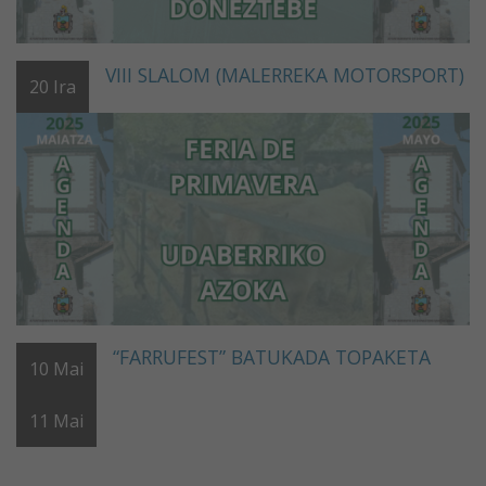
VIII SLALOM (MALERREKA MOTORSPORT)
20
Ira
“FARRUFEST” BATUKADA TOPAKETA
10
Mai
11
Mai