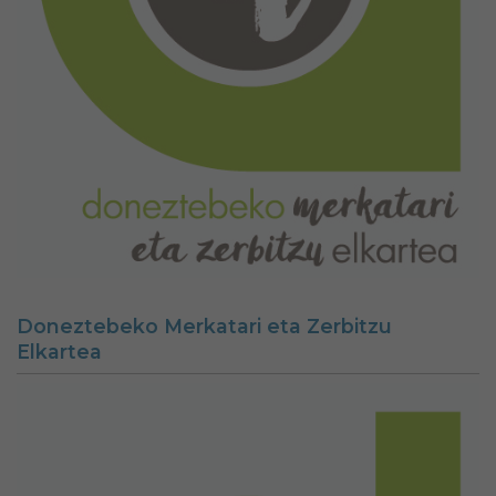
Doneztebeko Merkatari eta Zerbitzu
Elkartea