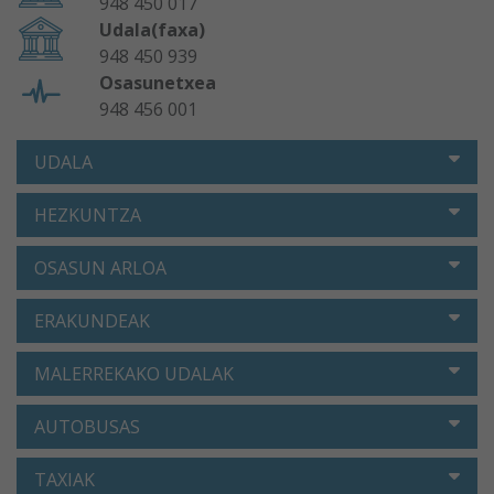
948 450 017
Udala(faxa)
948 450 939
Osasunetxea
948 456 001
UDALA
HEZKUNTZA
OSASUN ARLOA
ERAKUNDEAK
MALERREKAKO UDALAK
AUTOBUSAS
TAXIAK