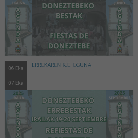
ERREKAREN K.E. EGUNA
06
Eka
07
Eka