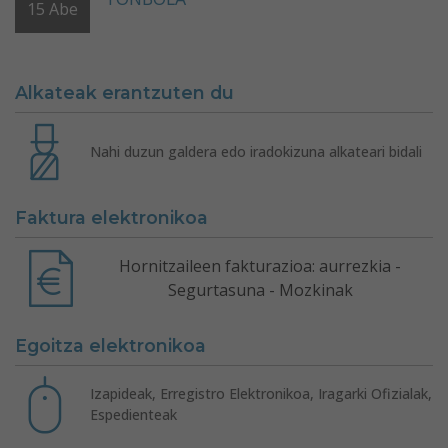
15
Abe
Alkateak erantzuten du
Nahi duzun galdera edo iradokizuna alkateari bidali
Faktura elektronikoa
Hornitzaileen fakturazioa: aurrezkia -
Segurtasuna - Mozkinak
Egoitza elektronikoa
Izapideak, Erregistro Elektronikoa, Iragarki Ofizialak,
Espedienteak