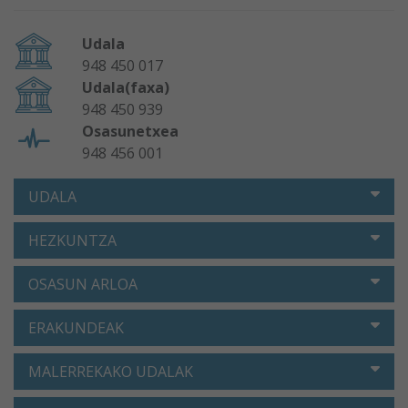
Udala
948 450 017
Udala(faxa)
948 450 939
Osasunetxea
948 456 001
UDALA
HEZKUNTZA
OSASUN ARLOA
ERAKUNDEAK
MALERREKAKO UDALAK