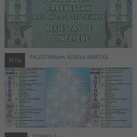
PALESTINAren ALDEko MARTXA
16
Ira
TONBOLA