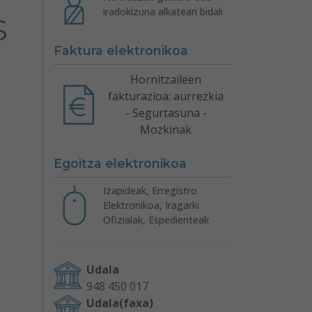
iradokizuna alkateari bidali
S
Faktura elektronikoa
Hornitzaileen
fakturazioa: aurrezkia
- Segurtasuna -
Mozkinak
Egoitza elektronikoa
Izapideak, Erregistro
Elektronikoa, Iragarki
Ofizialak, Espedienteak
Udala
948 450 017
Udala(faxa)