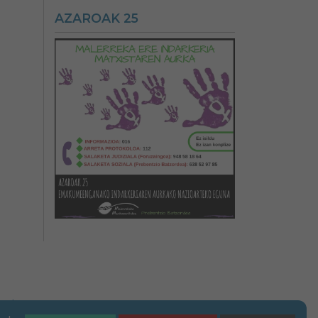
AZAROAK 25
n-abisua