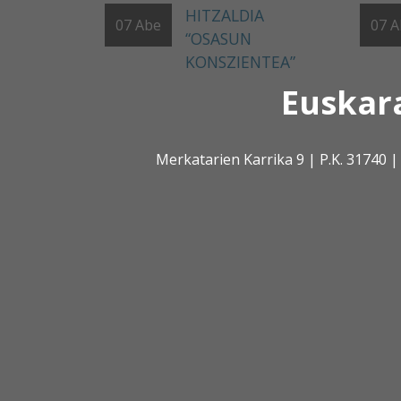
HITZALDIA
07
Abe
07
A
“OSASUN
KONSZIENTEA”
Euskar
Merkatarien Karrika 9 | P.K. 31740