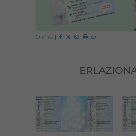
Facebook
Twitter
Email
Imprimir
Whatsapp
Charlas
|
ERLAZIONA