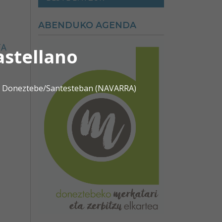
ABENDUKO AGENDA
TA
astellano
0 | Doneztebe/Santesteban (NAVARRA)