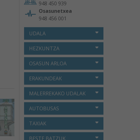
948 450 939
Osasunetxea
948 456 001
UDALA
HEZKUNTZA
OSASUN ARLOA
ERAKUNDEAK
MALERREKAKO UDALAK
AUTOBUSAS
TAXIAK
BESTE BATZUK