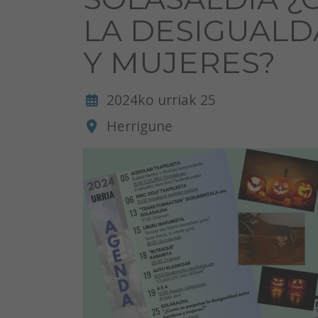
LA DESIGUAL
Y MUJERES?
2024ko urriak 25
Herrigune