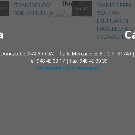
“TRANSMISIOA”
“HANIELLEREN
be
25
Ira
DOKUMENTALA
TXALUPA”
LIBURUAREN
IRAKURKETA E
a
C
SOLASALDIA
 | Doneztebe (NAFARROA)
Calle Mercaderes 9 | C.P.: 3174
Tel. 948 45 00 17 | Fax. 948 45 09 39
santesteban@doneztebe.es