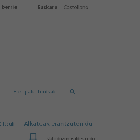
 berria
Euskara
Castellano
Bilatu
Europako funtsak
Itzuli
Alkateak erantzuten du
Nahi duzun galdera edo