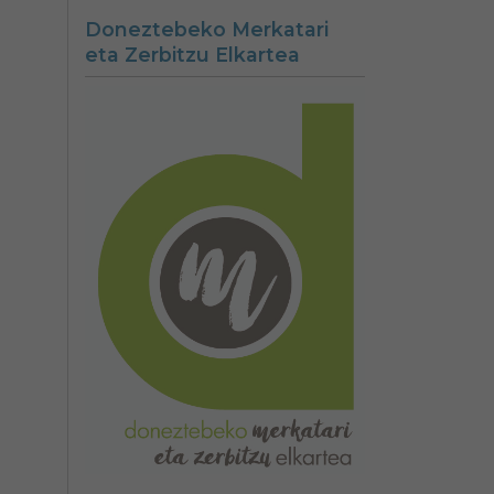
Doneztebeko Merkatari
eta Zerbitzu Elkartea