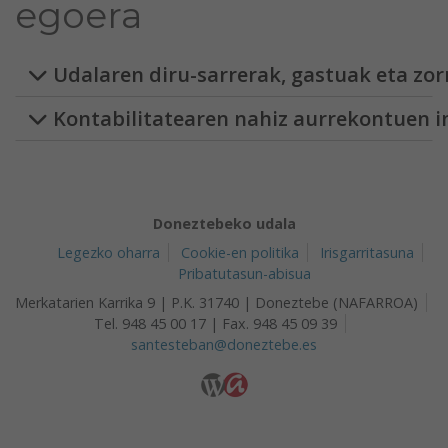
egoera
Udalaren diru-sarrerak, gastuak eta zor
Kontabilitatearen nahiz aurrekontuen 
Doneztebeko udala
Legezko oharra
Cookie-en politika
Irisgarritasuna
Pribatutasun-abisua
Merkatarien Karrika 9 | P.K. 31740 | Doneztebe (NAFARROA)
Tel. 948 45 00 17 | Fax. 948 45 09 39
santesteban@doneztebe.es