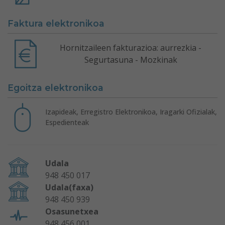
Faktura elektronikoa
Hornitzaileen fakturazioa: aurrezkia -
Segurtasuna - Mozkinak
Egoitza elektronikoa
Izapideak, Erregistro Elektronikoa, Iragarki Ofizialak,
Espedienteak
Udala
948 450 017
Udala(faxa)
948 450 939
Osasunetxea
948 456 001