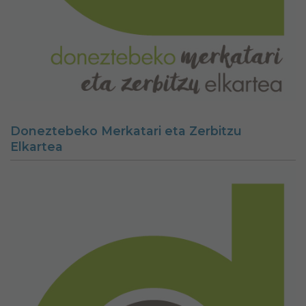
Doneztebeko Merkatari eta Zerbitzu
Elkartea