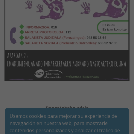
Doneztebeko udala
Usamos cookies para mejorar su experiencia de
Legezko oharra
Cookie-en politika
Irisgarritasuna
Pribatutasun-abisua
navegación en nuestra web, para mostrarle
contenidos personalizados y analizar el tráfico de
Merkatarien Karrika 9 | P.K. 31740 | Doneztebe (NAFARROA)