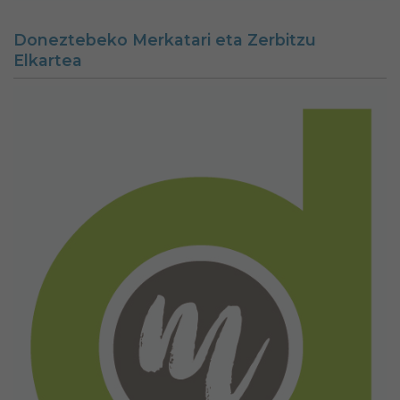
Doneztebeko Merkatari eta Zerbitzu
Elkartea