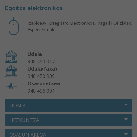
Egoitza elektronikoa
Izapideak, Erregistro Elektronikoa, Iragarki Ofizialak,
Espedienteak
Udala
948 450 017
Udala(faxa)
948 450 939
Osasunetxea
948 456 001
UDALA
HEZKUNTZA
OSASUN ARLOA