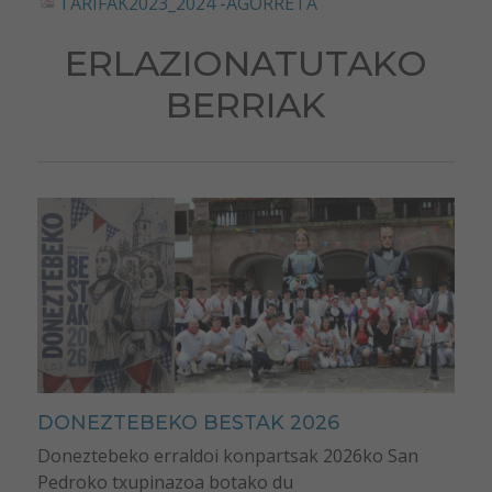
TARIFAK2023_2024 -AGORRETA
ERLAZIONATUTAKO
BERRIAK
DONEZTEBEKO BESTAK 2026
Doneztebeko erraldoi konpartsak 2026ko San
Pedroko txupinazoa botako du