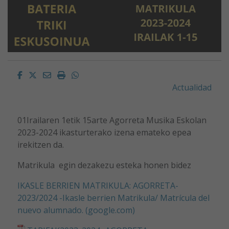
Facebook
Twitter
Email
Imprimir
Whatsapp
Actualidad
01Irailaren 1etik 15arte Agorreta Musika Eskolan
2023-2024 ikasturterako izena emateko epea
irekitzen da.
Matrikula egin dezakezu esteka honen bidez
IKASLE BERRIEN MATRIKULA: AGORRETA-
2023/2024 -Ikasle berrien Matrikula/ Matrícula del
nuevo alumnado. (google.com)