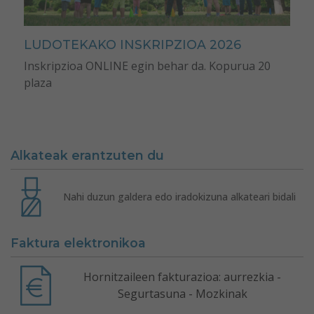
LUDOTEKAKO INSKRIPZIOA 2026
Inskripzioa ONLINE egin behar da. Kopurua 20
plaza
Alkateak erantzuten du
Nahi duzun galdera edo iradokizuna alkateari bidali
Faktura elektronikoa
Hornitzaileen fakturazioa: aurrezkia -
Segurtasuna - Mozkinak