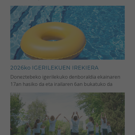
2026ko IGERILEKUEN IREKIERA
Doneztebeko igerilekuko denboraldia ekainaren
17an hasiko da eta irailaren 6an bukatuko da