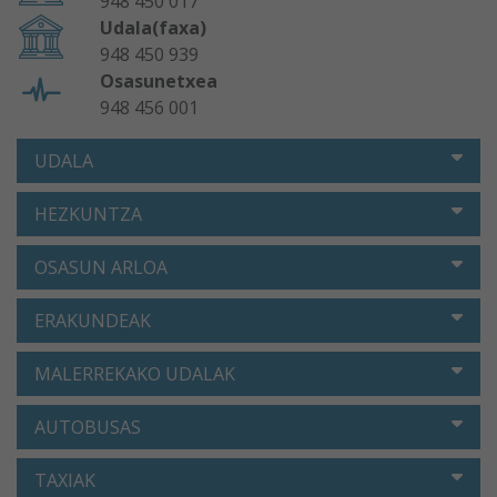
948 450 017
Udala(faxa)
948 450 939
Osasunetxea
948 456 001
UDALA
HEZKUNTZA
OSASUN ARLOA
ERAKUNDEAK
MALERREKAKO UDALAK
AUTOBUSAS
TAXIAK