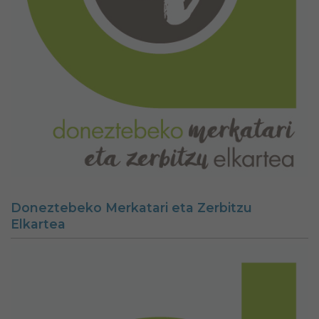
Doneztebeko Merkatari eta Zerbitzu
Elkartea