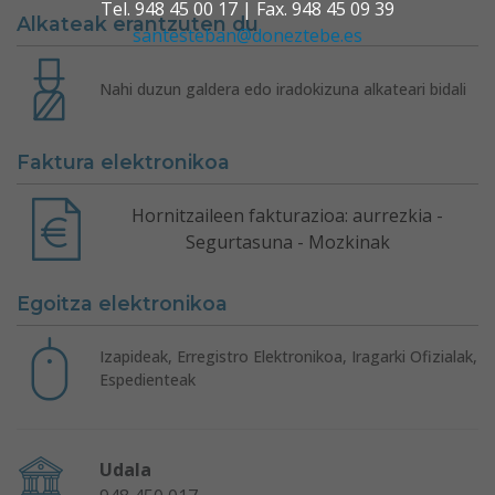
Tel. 948 45 00 17 | Fax. 948 45 09 39
Alkateak erantzuten du
santesteban@doneztebe.es
Nahi duzun galdera edo iradokizuna alkateari bidali
Faktura elektronikoa
Hornitzaileen fakturazioa: aurrezkia -
Segurtasuna - Mozkinak
Egoitza elektronikoa
Izapideak, Erregistro Elektronikoa, Iragarki Ofizialak,
Espedienteak
Udala