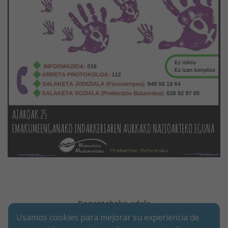
Doneztebeko udala
Usamos cookies para mejorar su experiencia de
Legezko oharra
Cookie-en politika
Irisgarritasuna