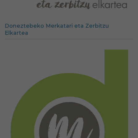
Doneztebeko Merkatari eta Zerbitzu
Elkartea