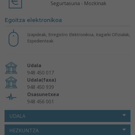
Segurtasuna - Mozkinak
Egoitza elektronikoa
Izapideak, Erregistro Elektronikoa, Iragarki Ofizialak,
Espedienteak
Udala
948 450 017
Udala(faxa)
948 450 939
Osasunetxea
948 456 001
UDALA
HEZKUNTZA