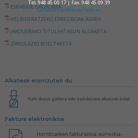
Tel. 948 45 00 17 | Fax. 948 45 09 39
ESKABIDE OROKORRA
santesteban@doneztebe.es
HELBIDERATZEKO ERREZIBOAK AGIRIA
JARDUERAKO TITULARTASUN ALDAKETA
ZIRKULAZIO BUELTAKETA
Alkateak erantzuten du
Nahi duzun galdera edo iradokizuna alkateari bidali
Faktura elektronikoa
Hornitzaileen fakturazioa: aurrezkia -